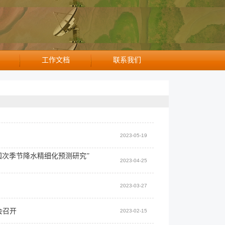
工作文档
联系我们
2023-05-19
国次季节降水精细化预测研究”
2023-04-25
2023-03-27
会召开
2023-02-15