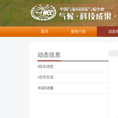
首页
基地介绍
动态
动态信息
综合动态
合作交流
科研进展