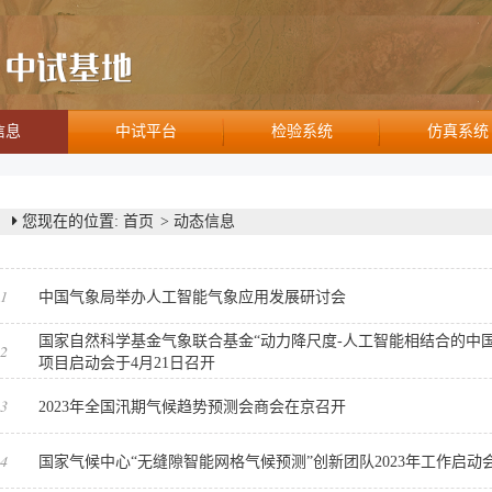
信息
中试平台
检验系统
仿真系统
您现在的位置:
首页
动态信息
1
中国气象局举办人工智能气象应用发展研讨会
国家自然科学基金气象联合基金“动力降尺度-人工智能相结合的中
2
项目启动会于4月21日召开
3
2023年全国汛期气候趋势预测会商会在京召开
4
国家气候中心“无缝隙智能网格气候预测”创新团队2023年工作启动